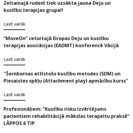
Zeltainajā rudenī tiek uzsākta jauna Deju un
kustību terapijas grupa!!
Lasīt vairāk
“MoveOn” ceturtajā Eiropas Deju un kustību
terapijas asociācijas (EADMT) konferencē Vācijā
Lasīt vairāk
"Šernbornas attīstošo kustību metodes (SDM) un
Piesaistes spēļu (Attachment play) apmācību kurss"
Lasīt vairāk
Profesionāļiem: “Kustību risku izvērtējums
pacientiem rehabilitācijā mākslas terapeitu praksē”
LĀPPOS 6 TIP