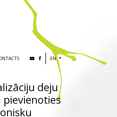
ONTACTS
EN
lizāciju deju
a pievienoties
ronisku