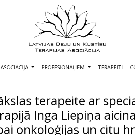
ASOCIĀCIJA
PROFESIONĀĻIEM
TERAPEITI
C
ākslas terapeite ar specia
rapijā Inga Liepiņa aicin
pai onkoloģijas un citu h