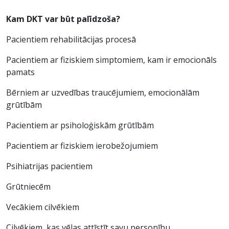
Kam DKT var būt palīdzoša?
Pacientiem rehabilitācijas procesā
Pacientiem ar fiziskiem simptomiem, kam ir emocionāls
pamats
Bērniem ar uzvedības traucējumiem, emocionālām
grūtībām
Pacientiem ar psiholoģiskām grūtībām
Pacientiem ar fiziskiem ierobežojumiem
Psihiatrijas pacientiem
Grūtniecēm
Vecākiem cilvēkiem
Cilvēkiem, kas vēlas attīstīt savu personību