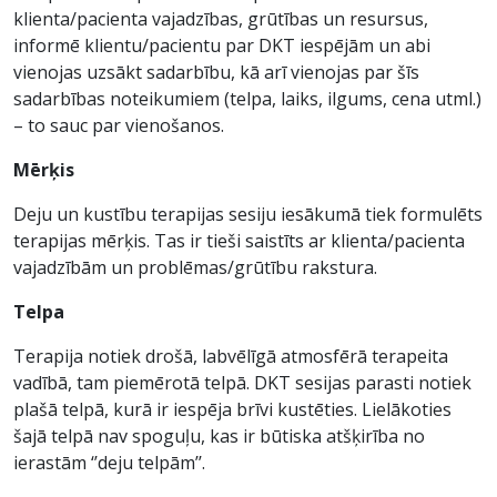
klienta/pacienta vajadzības, grūtības un resursus,
informē klientu/pacientu par DKT iespējām un abi
vienojas uzsākt sadarbību, kā arī vienojas par šīs
sadarbības noteikumiem (telpa, laiks, ilgums, cena utml.)
– to sauc par vienošanos.
Mērķis
Deju un kustību terapijas sesiju iesākumā tiek formulēts
terapijas mērķis. Tas ir tieši saistīts ar klienta/pacienta
vajadzībām un problēmas/grūtību rakstura.
Telpa
Terapija notiek drošā, labvēlīgā atmosfērā terapeita
vadībā, tam piemērotā telpā. DKT sesijas parasti notiek
plašā telpā, kurā ir iespēja brīvi kustēties. Lielākoties
šajā telpā nav spoguļu, kas ir būtiska atšķirība no
ierastām ‘’deju telpām’’.