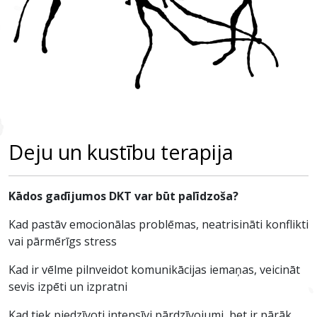
Deju un kustību terapija
Kādos gadījumos DKT var būt palīdzoša?
Kad pastāv emocionālas problēmas, neatrisināti konflikti
vai pārmērīgs stress
Kad ir vēlme pilnveidot komunikācijas iemaņas, veicināt
sevis izpēti un izpratni
Kad tiek piedzīvoti intensīvi pārdzīvojumi, bet ir pārāk