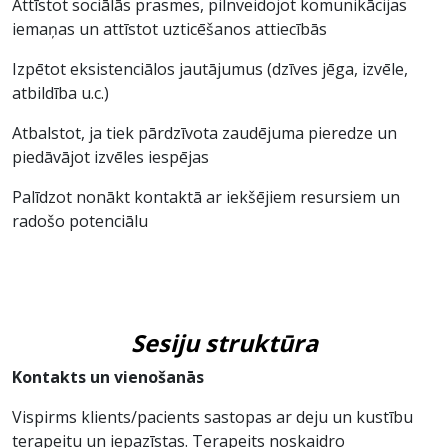
Attīstot sociālās prasmes, pilnveidojot komunikācijas
iemaņas un attīstot uzticēšanos attiecībās
Izpētot eksistenciālos jautājumus (dzīves jēga, izvēle,
atbildība u.c.)
Atbalstot, ja tiek pārdzīvota zaudējuma pieredze un
piedāvājot izvēles iespējas
Palīdzot nonākt kontaktā ar iekšējiem resursiem un
radošo potenciālu
Sesiju struktūra
Kontakts un vienošanās
Vispirms klients/pacients sastopas ar deju un kustību
terapeitu un iepazīstas. Terapeits noskaidro