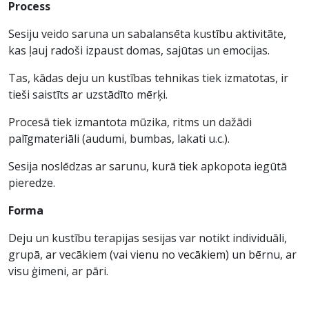
Process
Sesiju veido saruna un sabalansēta kustību aktivitāte,
kas ļauj radoši izpaust domas, sajūtas un emocijas.
Tas, kādas deju un kustības tehnikas tiek izmatotas, ir
tieši saistīts ar uzstādīto mērķi.
Procesā tiek izmantota mūzika, ritms un dažādi
palīgmateriāli (audumi, bumbas, lakati u.c.).
Sesija noslēdzas ar sarunu, kurā tiek apkopota iegūtā
pieredze.
Forma
Deju un kustību terapijas sesijas var notikt individuāli,
grupā, ar vecākiem (vai vienu no vecākiem) un bērnu, ar
visu ģimeni, ar pāri.