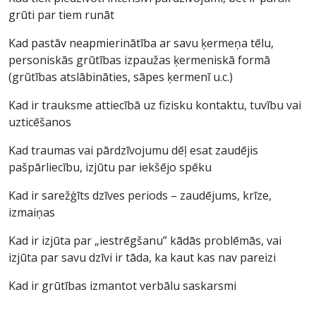
grūti par tiem runāt
Kad pastāv neapmierinātība ar savu ķermeņa tēlu,
personiskās grūtības izpaužas ķermeniskā formā
(grūtības atslābināties, sāpes ķermenī u.c.)
Kad ir trauksme attiecībā uz fizisku kontaktu, tuvību vai
uzticēšanos
Kad traumas vai pārdzīvojumu dēļ esat zaudējis
pašpārliecību, izjūtu par iekšējo spēku
Kad ir sarežģīts dzīves periods – zaudējums, krīze,
izmaiņas
Kad ir izjūta par „iestrēgšanu” kādās problēmās, vai
izjūta par savu dzīvi ir tāda, ka kaut kas nav pareizi
Kad ir grūtības izmantot verbālu saskarsmi