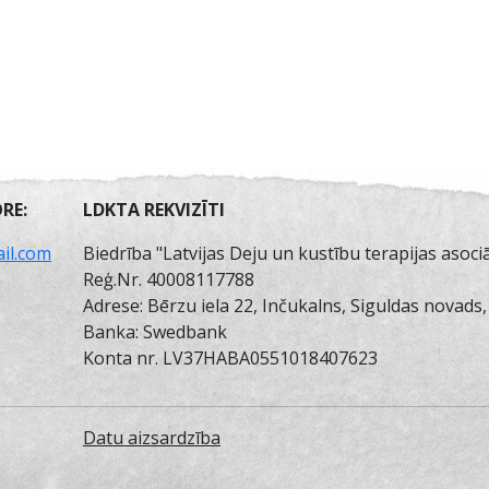
RE:
LDKTA REKVIZĪTI
il.com
Biedrība "Latvijas Deju un kustību terapijas asociā
Reģ.Nr. 40008117788
Adrese: Bērzu iela 22, Inčukalns, Siguldas novads
Banka: Swedbank
Konta nr. LV37HABA0551018407623
Datu aizsardzība