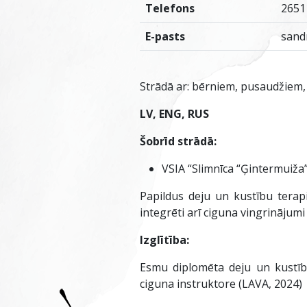
Telefons
2651
E-pasts
sand
Strādā ar: bērniem, pusaudžiem
LV, ENG, RUS
Šobrīd strādā:
VSIA “Slimnīca “Ģintermuiža
Papildus deju un kustību terap
integrēti arī ciguna vingrinājumi
Izglītība:
Esmu diplomēta deju un kustību 
ciguna instruktore (LAVA, 2024)