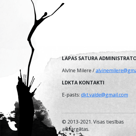
LAPAS SATURA ADMINISTRATO
Alvīne Milere /
alvinemilere@gma
LDKTA KONTAKTI
E-pasts:
dkt.valde@gmail.com
© 2013-2021. Visas tiesības
aizsargātas.