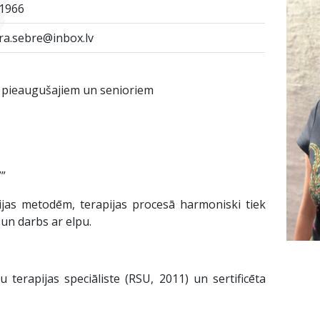
1966
ra.sebre@inbox.lv
, pieaugušajiem un senioriem
””
ijas metodēm, terapijas procesā harmoniski tiek
 un darbs ar elpu.
terapijas speciāliste (RSU, 2011) un sertificēta