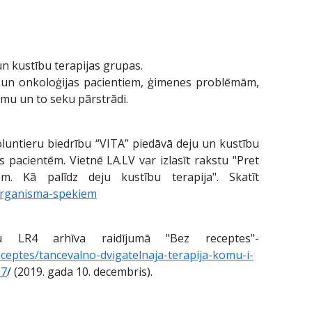
n kustību terapijas grupas.
s un onkoloģijas pacientiem, ģimenes problēmām,
mu un to seku pārstrādi.
oluntieru biedrību “VITA” piedāvā deju un kustību
 pacientēm. Vietnē LA.LV var izlasīt rakstu "Pret
. Kā palīdz deju kustību terapija". Skatīt
-organisma-spekiem
iju LR4 arhīva raidījumā "Bez receptes"-
-receptes/tancevalno-dvigatelnaja-terapija-komu-i-
07
/ (2019. gada 10. decembris).