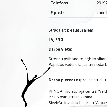
Telefons
2919
E-pasts
zane.
Strādā ar: pieaugušajiem
LV, ENG
Darba vieta:
Strenču psihoneiroloģiskā slimn
Papildus vadu lekcijas un nodar
Darba pieredze
(prakse studiju 
RPNC Ambulatorajā centrā “Vel
BKUS psihiatrijas klīnikā
Sieviešu invalīdu biedrībā “Aspaz