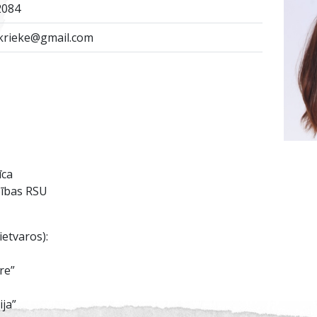
2084
krieke@gmail.com
īca
bības RSU
ietvaros):
dre”
ija”