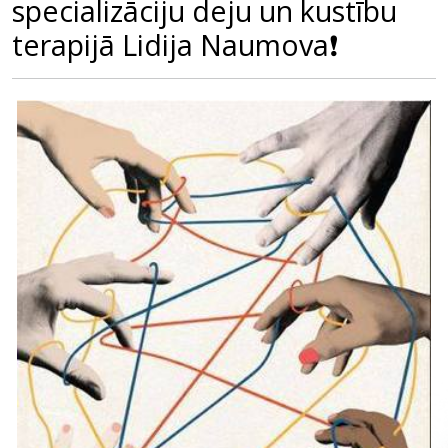
specializāciju deju un kustību
terapijā Lidija Naumova❗️