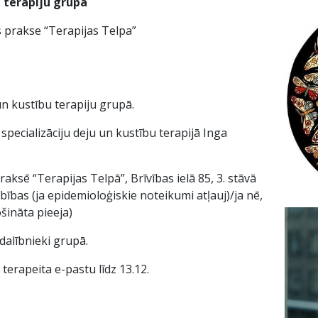
u terapiju grupā
 prakse “Terapijas Telpa”
un kustību terapiju grupā.
 specializāciju deju un kustību terapijā Inga
raksē “Terapijas Telpā”, Brīvības ielā 85, 3. stāvā
ības (ja epidemioloģiskie noteikumi atļauj)/ja nē,
ināta pieeja)
dalībnieki grupā.
terapeita e-pastu līdz 13.12.