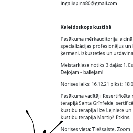
ingaliepina80@gmail.com
Kaleidoskops kustībā
Pasākuma mērķauditorija: aicinām
specializācijas profesionāļus un
ķermeni, izkustēties un uzdāvināt
Meistarklase notiks 3 daļās: 1. E
Dejojam - ballējam!
Norises laiks: 16.12.21 plkst.: 18:
Pasākuma vadītāji: Resertificēta 
terapijā Santa Grīnfelde, sertific
kustību terapijā Ilze Lejniece un
kustību terapijā Mārtiņš Etkins.
Norises vieta: Tiešsaistē, Zoom