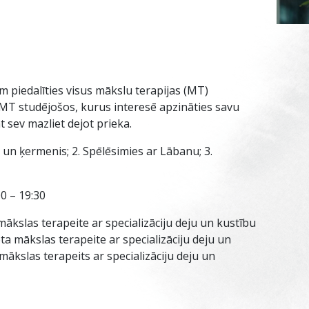
 piedalīties visus mākslu terapijas (MT)
 MT studējošos, kurus interesē apzināties savu
 sev mazliet dejot prieka.
s un ķermenis; 2. Spēlēsimies ar Lābanu; 3.
00 – 19:30
mākslas terapeite ar specializāciju deju un kustību
ēta mākslas terapeite ar specializāciju deju un
 mākslas terapeits ar specializāciju deju un