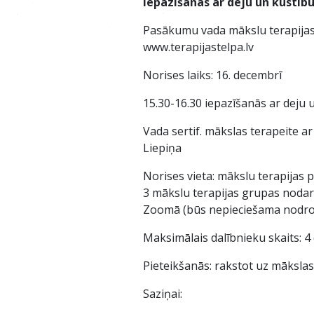
Iepazīšanās ar deju un kustīb
Pasākumu vada mākslu terapijas
www.terapijastelpa.lv
Norises laiks: 16. decembrī
15.30-16.30 iepazīšanās ar deju 
Vada sertif. mākslas terapeite ar
Liepiņa
Norises vieta: mākslu terapijas p
3 mākslu terapijas grupas nodarb
Zoomā (būs nepieciešama nodroš
Maksimālais dalībnieku skaits: 4 
Pieteikšanās: rakstot uz mākslas 
Saziņai: