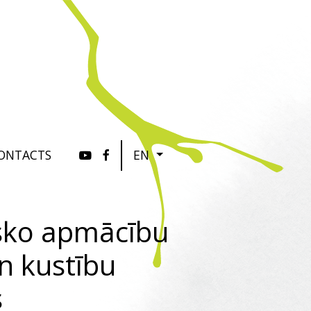
ONTACTS
EN
isko apmācību
n kustību
s