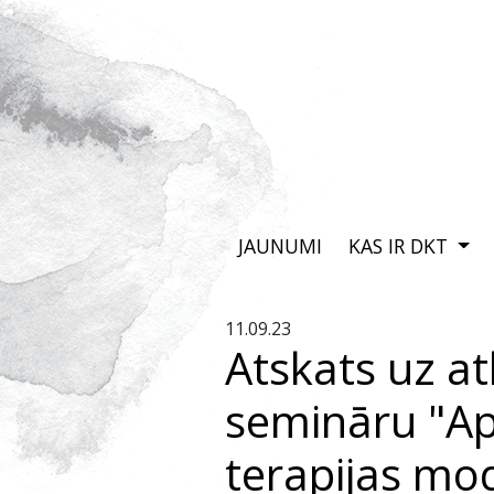
JAUNUMI
KAS IR DKT
11.09.23
Atskats uz at
semināru "Apz
terapijas mod