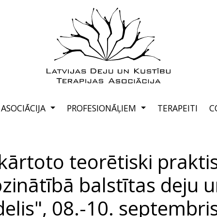
ASOCIĀCIJA
PROFESIONĀĻIEM
TERAPEITI
C
kārtoto teorētiski prakt
inātībā balstītas deju u
elis", 08.-10. septembri