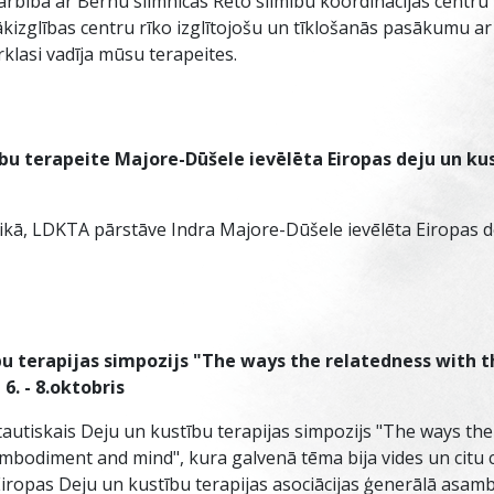
darbībā ar Bērnu slimnīcas Reto slimību koordinācijas centru 
lākizglības centru rīko izglītojošu un tīklošanās pasākumu
rklasi vadīja mūsu terapeites.
bu terapeite Majore-Dūšele ievēlēta Eiropas deju un kus
ā, LDKTA pārstāve Indra Majore-Dūšele ievēlēta Eiropas de
bu terapijas simpozijs "The ways the relatedness with
. - 8.oktobris
ptautiskais Deju un kustību terapijas simpozijs "The ways the
bodiment and mind", kura galvenā tēma bija vides un citu 
Eiropas Deju un kustību terapijas asociācijas ģenerālā asamb