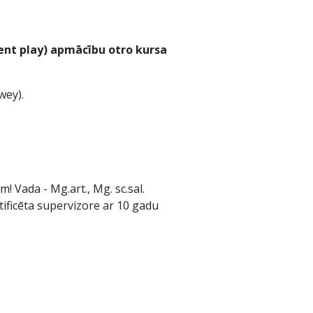
ent play) apmācību otro kursa
wey).
! Vada - Mg.art., Mg. sc.sal.
rtificēta supervizore ar 10 gadu