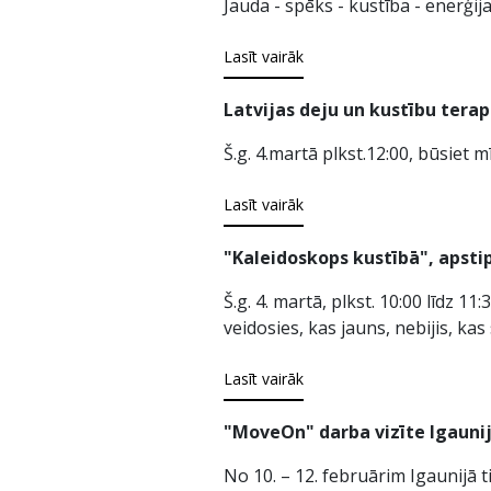
Jauda - spēks - kustība - enerģi
Lasīt vairāk
Latvijas deju un kustību terap
Š.g. 4.martā plkst.12:00, būsiet m
Lasīt vairāk
"Kaleidoskops kustībā", apsti
Š.g. 4. martā, plkst. 10:00 līdz 
veidosies, kas jauns, nebijis, kas 
Lasīt vairāk
"MoveOn" darba vizīte Igaunij
No 10. – 12. februārim Igaunijā t