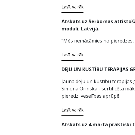
Lasīt vairāk
Atskats uz Šerbornas attīstoš
moduli, Latvijā.
"Mēs nemācāmies no pieredzes, 
Lasīt vairāk
DEJU UN KUSTĪBU TERAPIJAS GRUP
Jauna deju un kustību terapijas g
Simona Orinska - sertificēta māks
pieredzi veselības aprūpē
Lasīt vairāk
Atskats uz 4.marta praktiski 