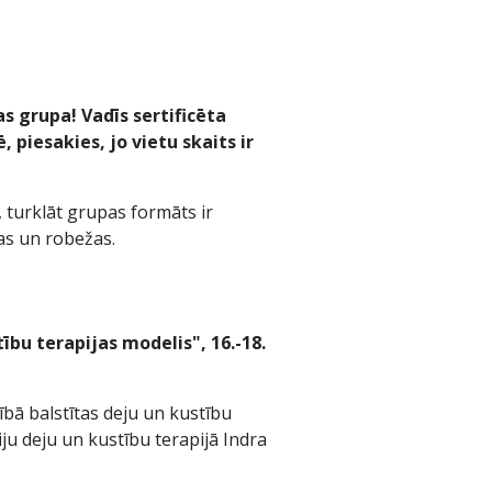
as grupa! Vadīs sertificēta
piesakies, jo vietu skaits ir
, turklāt grupas formāts ir
bas un robežas.
bu terapijas modelis", 16.-18.
ībā balstītas deju un kustību
iju deju un kustību terapijā Indra