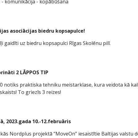
ja - komunikācija - kopābūšana
ijas asociācijas biedru kopsapulce!
īļi gaidīti uz biedru kopsapulci Rīgas Skolēnu pilī.
prināti 2 LĀPPOS TIP
11:30 notiks praktiska tehniku meistarklase, kura veidota kā k
skaists! To griezīs 3 reizes!
ā, 2023.gada 10.-12.februāris
ikās Nordplus projektā “MoveOn” iesaistītie Baltijas valstu de