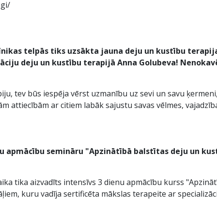
gi/
līnikas telpās tiks uzsākta jauna deju un kustību terapij
āciju deju un kustību terapijā Anna Golubeva! Nenokavē, 
piju, tev būs iespēja vērst uzmanību uz sevi un savu ķermeni
ošām attiecībām ar citiem labāk sajustu savas vēlmes, vajadzī
u apmācību semināru "Apzinātībā balstītas deju un kustī
aika tika aizvadīts intensīvs 3 dienu apmācību kurss "Apzināt
ļiem, kuru vadīja sertificēta mākslas terapeite ar specializāc