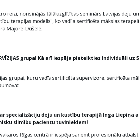
o reizi, norisinājās tālākizglītības seminārs Latvijas deju u
tību terapijas modelis", ko vadīja sertificēta mākslas terapeit
dra Majore-Dūšele.
ZIJAS grupa! Kā arī iespēja pieteikties individuāli uz S
jas grupai, kuru vadīs sertificēta supervizore, sertificēta mā
Naumova❗️
ar specializāciju deju un kustību terapijā Inga Liepiņa a
nisku slimību pacientu tuviniekiem!
karos Rīgas centrā ir iespēja saņemt profesionālu atbalstu