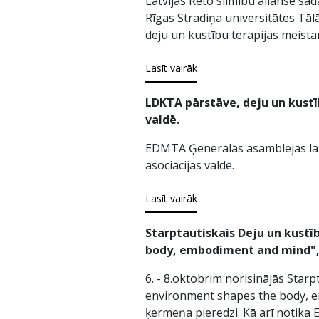
Latvijas Reto slimību alianse sa
Rīgas Stradiņa universitātes Tā
deju un kustību terapijas meista
Lasīt vairāk
LDKTA pārstāve, deju un kustī
valdē.
EDMTA Ģenerālās asamblejas laik
asociācijas valdē.
Lasīt vairāk
Starptautiskais Deju un kustī
body, embodiment and mind", 6
6. - 8.oktobrim norisinājās Star
environment shapes the body, em
ķermeņa pieredzi. Kā arī notika 