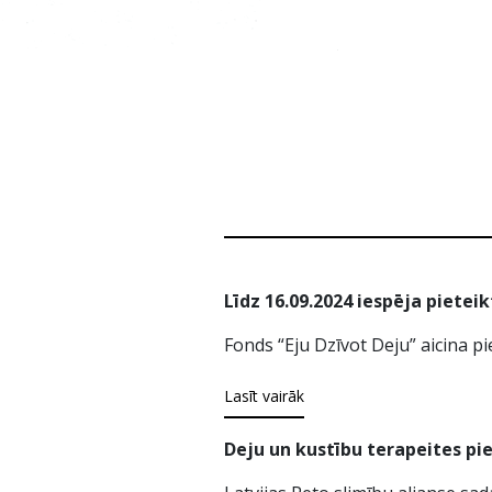
Līdz 16.09.2024 iespēja pietei
Fonds “Eju Dzīvot Deju” aicina p
Lasīt vairāk
Deju un kustību terapeites pi