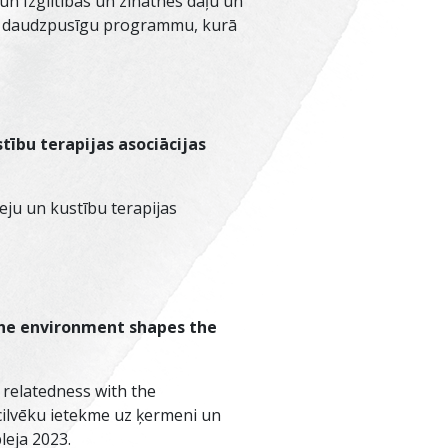
un Izglītības un zinātnes daļu un
 ar daudzpusīgu programmu, kurā
tību terapijas asociācijas
ju un kustību terapijas
 the environment shapes the
 relatedness with the
cilvēku ietekme uz ķermeni un
leja 2023.