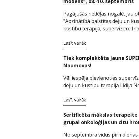
modelis", 08.-10. septembris
Pagājušās nedēļas nogalē, jau otr
"Apzinātībā balstītas deju un kus
kustību terapijā, supervizore In
Lasīt vairāk
Tiek komplektēta jauna SUPERVĪ
Naumovas!
Vēl iespēja pievienoties supervīzi
deju un kustību terapijā Lidija 
Lasīt vairāk
Sertificēta mākslas terapeite 
grupai onkoloģijas un citu hro
No septembra vidus pirmdienas va