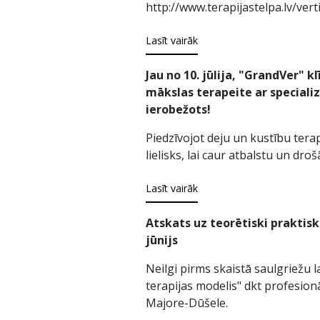
http://www.terapijastelpa.lv/verti
Lasīt vairāk
Jau no 10. jūlija, "GrandVer" k
mākslas terapeite ar specializ
ierobežots!
Piedzīvojot deju un kustību tera
lielisks, lai caur atbalstu un dr
Lasīt vairāk
Atskats uz teorētiski praktisk
jūnijs
Neilgi pirms skaistā saulgriežu l
terapijas modelis" dkt profesionā
Majore-Dūšele.