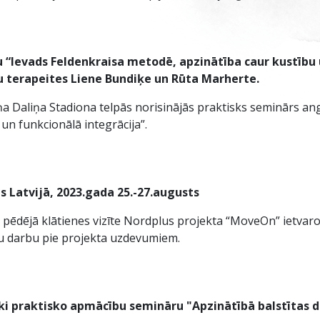
 “Ievads Feldenkraisa metodē, apzinātība caur kustību 
bu terapeites Liene Bundiķe un Rūta Marherte.
ņa Daliņa Stadiona telpās norisinājās praktisks seminārs an
un funkcionālā integrācija”.
 Latvijā, 2023.gada 25.-27.augusts
pēdējā klātienes vizīte Nordplus projekta “MoveOn” ietvaros,
ātu darbu pie projekta uzdevumiem.
ki praktisko apmācību semināru "Apzinātībā balstītas d