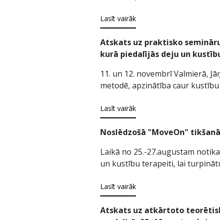
Lasīt vairāk
Atskats uz praktisko semināru
kurā piedalījās deju un kustī
11. un 12. novembrī Valmierā, Jā
metodē, apzinātība caur kustību 
Lasīt vairāk
Noslēdzošā "MoveOn" tikšanās
Laikā no 25.-27.augustam notika 
un kustību terapeiti, lai turpin
Lasīt vairāk
Atskats uz atkārtoto teorētis