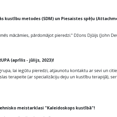
ās kustību metodes (SDM) un Piesaistes spēļu (Attachm
mēs mācāmies, pārdomājot pieredzi." Džons Djūijs (John De
A (aprīlis - jūlijs, 2023)!
rupa, lai iegūtu pieredzi, atjaunotu kontaktu ar sevi un citiem
las terapeite (ar specializāciju deju un kustību terapijā), se
tehnisko meistarklasi "Kaleidoskops kustībā"!