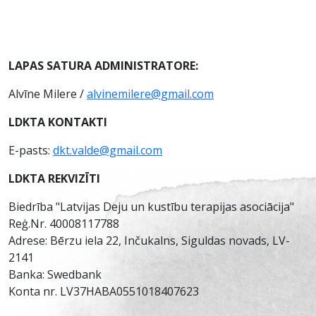
LAPAS SATURA ADMINISTRATORE:
Alvīne Milere /
alvinemilere@gmail.com
LDKTA KONTAKTI
E-pasts:
dkt.valde@gmail.com
LDKTA REKVIZĪTI
Biedrība "Latvijas Deju un kustību terapijas asociācija"
Reģ.Nr. 40008117788
Adrese: Bērzu iela 22, Inčukalns, Siguldas novads, LV-
2141
Banka: Swedbank
Konta nr. LV37HABA0551018407623