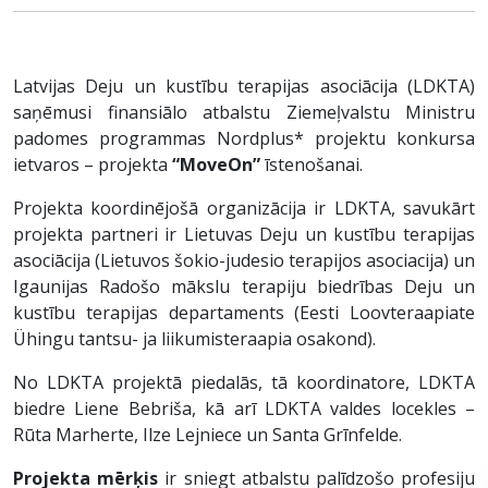
Latvijas Deju un kustību terapijas asociācija (LDKTA)
saņēmusi finansiālo atbalstu Ziemeļvalstu Ministru
padomes programmas Nordplus* projektu konkursa
ietvaros – projekta
“MoveOn”
īstenošanai.
Projekta koordinējošā organizācija ir LDKTA, savukārt
projekta partneri ir Lietuvas Deju un kustību terapijas
asociācija (Lietuvos šokio-judesio terapijos asociacija) un
Igaunijas Radošo mākslu terapiju biedrības Deju un
kustību terapijas departaments (Eesti Loovteraapiate
Ühingu tantsu- ja liikumisteraapia osakond).
No LDKTA projektā piedalās, tā koordinatore, LDKTA
biedre Liene Bebriša, kā arī LDKTA valdes locekles –
Rūta Marherte, Ilze Lejniece un Santa Grīnfelde.
Projekta mērķis
ir sniegt atbalstu palīdzošo profesiju