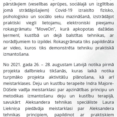
pārstāvjiem (veselības aprūpes, sociālajā un izglītības
jomā strādājošajiem) Covid-19 izraisīto fizisko,
psiholoģisko un sociālo seku mazināšanā, izstrādājot
praktiski viegli lietojamu, elektroniski pieejamu
rokasgrāmatu “MoveOn”, kurā apkopotas dažādas
ķermenī, kustībā un dejā balstītas tehnikas, ar
norādījumiem to izpildei. Rokasgrāmata tiks papildināta
ar video, kuros tiks demonstrēta tehniku praktiskā
izmantošana.
No 2021. gada 26. – 28. augustam Latvijā notika pirmā
projekta dalībnieku tikšanās, kuras laikā notika
turpmāko projekta aktivitāšu plānošana, kā arī
meistarklases. Deju un kustību terapeite Indra Majore-
Dūšele vadīja meistarklasi par apzinātības principu un
metodikas izmantošanu deju un kustību terapijā,
savukārt Aleksandera tehnikas speciāliste Laura
Liekniņa piedāvāja meistarklasi par Aleksandera
tehnikas principiem, papildinot ar praktiskiem