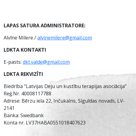
LAPAS SATURA ADMINISTRATORE:
Alvīne Milere /
alvinemilere@gmail.com
LDKTA KONTAKTI
E-pasts:
dkt.valde@gmail.com
LDKTA REKVIZĪTI
Biedrība "Latvijas Deju un kustību terapijas asociācija"
Reģ.Nr. 40008117788
Adrese: Bērzu iela 22, Inčukalns, Siguldas novads, LV-
2141
Banka: Swedbank
Konta nr. LV37HABA0551018407623